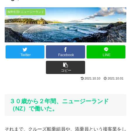
海外生活/ ニュージーランド
Twitter
Facebook
LINE
コピー
2021.10.10
2021.10.01
３０歳から２年間、ニュージーランド
（NZ）で働いた。
それまで、クルーズ船乗組員や、添乗員という接客業をし