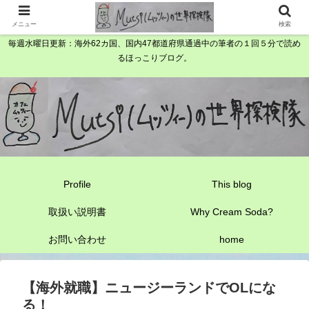
メニュー
検索
毎週水曜日更新：海外62カ国、国内47都道府県通過中の筆者の１回５分で読め
るほっこりブログ。
Profile
This blog
取扱い説明書
Why Cream Soda?
お問い合わせ
home
【海外就職】ニュージーランドでOLにな
る！