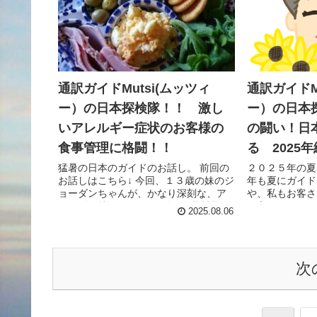
通訳ガイドMutsi(ムッツィ
通訳ガイドM
ー）の日本探検隊！！ 激し
ー）の日本
いアレルギー症状のお客様の
の闘い！日
食事管理に格闘！！
る 2025
猛暑の日本のガイドのお話し。 前回の
２０２５年の夏
お話しはこちら↓ 今回、１３歳の妹のジ
年も夏にガイド
ョーダンちゃんが、かなり深刻な、ア
や、私もお客さ
レルギー持ちだった。 ゴマ、乳製品、
お客さんには、
2025.08.06
ナッツ、さくらんぼがNG。 アレルギー
で、あまりこの
に関しては、どれくら...
ない。 しかし、
次