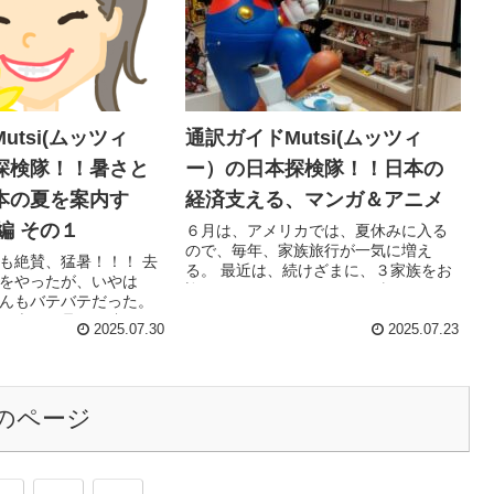
utsi(ムッツィ
通訳ガイドMutsi(ムッツィ
探検隊！！暑さと
ー）の日本探検隊！！日本の
本の夏を案内す
経済支える、マンガ＆アニメ
年編 その１
６月は、アメリカでは、夏休みに入る
ので、毎年、家族旅行が一気に増え
も絶賛、猛暑！！！ 去
る。 最近は、続けざまに、３家族をお
をやったが、いやは
迎えした。 それぞれ、１３歳の男の
んもバテバテだった。
子、18歳の三つ子の男の子達、１９歳
日本の猛暑は、凄いの
のお兄ちゃんと１３歳の妹の子連れツ
2025.07.30
2025.07.23
時期に来るのを勧めて
アーが続いた。 ...
６月から...
のページ