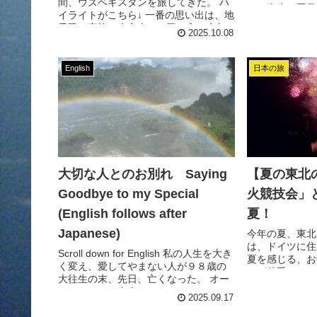
間、ウズベキスタンを旅してきた。 ハ
は、人生２回目
イライトがこちら↓ 一番の思い出は、地
私の小さい頃か
元民の家族の夕食会に、飛び入り参加
がまた上がっ...
2025.10.08
したこと。 前回は、その１↓ なんだか
楽しそ...
English
日本の旅
大切な人とのお別れ Saying
【夏の東北
Goodbye to my Special
火競技会」
(English follows after
夏！
Japanese)
今年の夏、東北
は、ドイツに住
Scroll down for English 私の人生を大き
夏を感じる、お
く変え、愛してやまない人が９８歳の
のが苦手だから
大往生の末、先日、亡くなった。 オー
いもの、ないか
ストラリアで出会った、ケネディさ
トが出た事だっ
2025.09.17
ん。（通常、名前のフランクと呼んで
りと言えば、青森