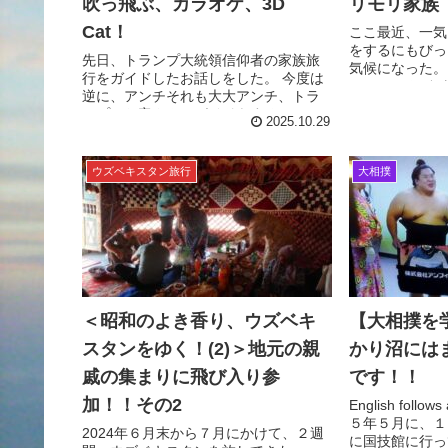
吹っ飛ぶ、カラオケ、3D
リモリ家
Cat！
ここ最近、一気
をするにもびっ
先日、トランプ大統領信仰者の家族旅
気候になった。
行をガイドしたお話しをした。 今度は
は、ほとんどが
逆に、アンチそれも大大アンチ、トラ
って、アメリカ
ンプのお客さんのガイドをすることに
いうのを最近感
2025.10.29
なった。 ノニさん（７０歳）とケイさ
は、全体的...
ん（６６歳）という２人の女性。 私...
ウズベキスタン旅行
大相撲
＜昭和のよき香り、ウズベキ
【大相撲を
スタンをゆく！(2)＞地元の親
かり沼には
戚の集まりに飛び入り参
です！！
加！！その2
English follow
５年５月に、１
2024年６月末から７月にかけて、２週
に国技館に行っ