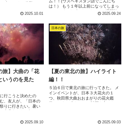
ム！！(ウズベキスタン語でこんにち
。 久しぶりの体験に、
は！） もう１年以上前になってしまっ
ら好きだった、相撲熱
ているが、ウズベキスタンに２週間旅
2025.10.01
2025.09.24
行に行ってきた。 ハイライトを書いた
ブログがこちら↓ ...
日本の旅
の旅】大曲の「花
【夏の東北の旅】ハイライト
というのを見た
編！！
５泊６日で東北の旅に行ってきた。 メ
インイベントが、日本３大花火の１
に行こうと決めたの
つ、秋田県大曲おおまがりの花火鑑
む、友人が、「日本の
賞。 これに合わせて、計画を立てた。
祭りに行きたい。暑い
ローカル線で東北の風景を楽しもうと
、東北あたりに何かい
思っていた。 当初の計画では、秋田か
なー」というリクエス
ら、奥...
た。 東北の夏の３大祭
2025.09.10
2025.09.03
のね...