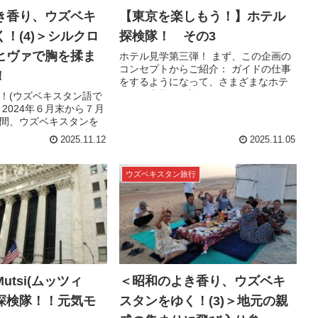
き香り、ウズベキ
【東京を楽しもう！】ホテル
！(4)＞シルクロ
探検隊！ その3
ヒヴァで胸を揉ま
ホテル見学第三弾！ まず、この企画の
コンセプトからご紹介： ガイドの仕事
！
をするようになって、さまざまなホテ
ルにお客様をお迎えする為、下見に行
！(ウズベキスタン語で
く機会が増えた。 自分じゃ、絶対泊ま
2024年６月末から７月
れないホテルに足を踏み入れることも
間、ウズベキスタンを
ある。 ...
こちら、ハイライト 旅の
2025.11.12
2025.11.05
は、現地の人々と触れ
ことだ。 ...
ウズベキスタン旅行
utsi(ムッツィ
＜昭和のよき香り、ウズベキ
探検隊！！元気モ
スタンをゆく！(3)＞地元の親