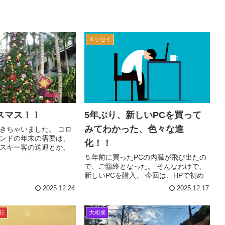
エッセイ
スマス！！
5年ぶり、新しいPCを買って
みてわかった、色々な進
きちゃいました。 コロ
ンドの年末の需要は、
化！！
スキー客の送迎とか、
ガイド手配くらいだっ
５年前に買ったPCの内臓が飛び出たの
ここ数年、家族連れを筆
で、ご臨終となった。 そんなわけで、
都もガイドつけて、マ
新しいPCを購入。 今回は、HPで初め
運...
て購入。 HP OmniBook 5 14-
2025.12.24
2025.12.17
he0024QUというものを購入した。 ブ
ラックフライデーの...
行
大相撲