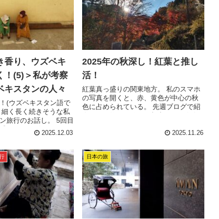
き香り、ウズベキ
2025年の秋深し！紅葉と推し
！(5)＞私が考察
活！
ベキスタンの人々
紅葉真っ盛りの関東地方。 私のスマホ
の写真を開くと、赤、黄色が中心の秋
！(ウズベキスタン語で
色に占められている。 先週ブログで紹
 細く長く続きそうな私
介した、笠間を始め、都内でも、有名
ン旅行のお話し。 5回目
な神宮外苑のイチョウ、代々木公園も
感じた、ウズベキスタ
赤と黄色が、美しい。 そして栃木の...
2025.12.03
2025.11.26
げてみたいと思う。 こ
こちらです。 ↓ ...
行
日本の旅