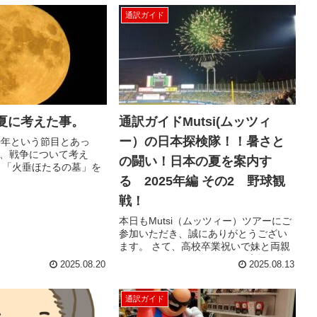
通訳ガイド
の夏に考えた事。
通訳ガイドMutsi(ムッツィ
ー）の日本探検隊！！暑さと
0年という節目とあっ
、戦争について考え
の闘い！日本の夏を案内す
、「火垂ほたるの墓」を
で見た。 また、漫画
る 2025年編 その2 野球観
」も読み始めたとこ
戦！
HKの朝ドラのあんぱ...
本日もMutsi（ムッツィー）ツアーにご
参加いただき、誠にありがとうござい
ます。 さて、高校卒業祝いで妹と両親
とやってきた、アメリカ人ご家族の東
2025.08.20
2025.08.13
京の旅。 護摩祈祷ごまきとうを見学
し、抜刀ばっとう体験をした、初日の
お話しはこちら...
通訳ガイド