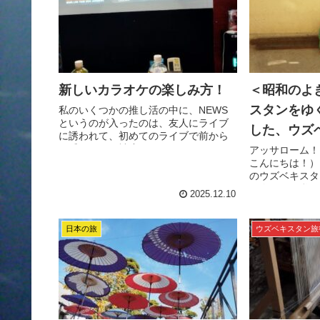
新しいカラオケの楽しみ方！
＜昭和のよ
スタンをゆく
私のいくつかの推し活の中に、NEWS
というのが入ったのは、友人にライブ
した、ウズ
に誘われて、初めてのライブで前から
２番目という神席をGETできたことが
アッサローム！
大きかった。 友達に誘われて、ららア
こんにちは！）
リーナ東京ベイへGo！ ほぼ知っている
のウズベキスタ
曲がなかっ...
の今日は、私が
2025.12.10
ン人の特徴を挙
れまでの４回分は
日本の旅
ウズベキスタン旅