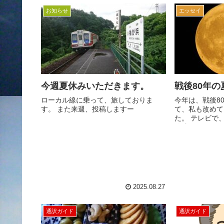
いるのだが、人に話す...
お知らせ
エッセイ
今週夏休みいただきます。
戦後80年
ローカル線に乗って、旅しておりま
今年は、戦後8
す。 また来週、投稿しますー
て、私も改めて
た。 テレビで
放映していたの
「はだしのゲン
ろ。 そして、N
2025.08.27
通訳ガイド
通訳ガイド