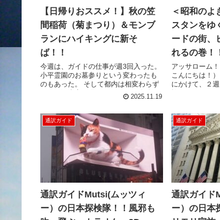
【日帰りおススメ！】秋の笠
＜昭和のよ
間稲荷（菊まつり）＆モンブ
スタンをゆく
ランにハイキングに新そ
ードの街、
ば！！
れるの巻！
今週は、ガイドの仕事が週3回入った。
アッサローム！
小平霊園のお墓参りという変わったも
こんにちは！） 
のもあった。 そして都内は相変わらず
にかけて、２週
どこも観光客で人がいっぱい。 自分が
旅してきた。 
2025.11.19
観光客なくせに、観光客が多いとふて
醍醐味というの
くされるお客さん。 なんだか、ちょ
あうことができる
っ...
通訳ガイド
通訳ガイド
通訳ガイドMutsi(ムッツィ
通訳ガイドM
ー）の日本探検隊！！風邪も
ー）の日本