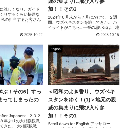
族
戚の集まりに飛び入り参
加！！その3
に涼しくなり、ガイド
くりするくらい快適な
2024年６月末から７月にかけて、２週
 私の担当するお客さん
間、ウズベキスタンを旅してきた。 ハ
アメリカ人。 地域によ
イライトがこちら↓ 一番の思い出は、地
人の特徴があるなって
元民の家族の夕食会に、飛び入り参加
じる。 ニューヨーカー
2025.10.22
2025.10.15
したこと。 その１↓ そして前回は、こ
ちら↓...
English
学ぶ！その6】すっ
＜昭和のよき香り、ウズベキ
まってしまったの
スタンをゆく！(1)＞地元の親
戚の集まりに飛び入り参
加！！その1
s after Japanese. ２０２
８年ぶりの大相撲観戦
Scroll down for English アッサロー
てきた。 大相撲観戦