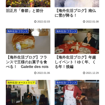
旧正月「春節」と節分
【海外生活ブログ】南仏
に雪が降る！
2022.02.03
2022.01.08
海外生活/ フランス
海外生活/ フランス
【海外生活ブログ】フラ
【海外生活ブログ】年越
ンスで王様のお菓子を食
しイベント！ゆく年、く
べる！ Galette des rois
る年！後編
2022.01.06
2021.12.29
海外生活/ オーストラリア
海外生活/ フランス