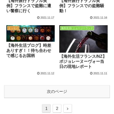
【海外旅行トラブル実
【海外旅行トラブル実
例】フランスで盗難に遭
例】フランスでの盗難騒
い警察に行く
動！
2021.11.17
2021.11.16
エッセイ
海外生活/ ニュージーランド
【海外生活ブログ】時差
ありすぎ！！待ち合わせ
で感じるお国柄
【海外生活フランス/NZ】
ボジョレーヌーヴォー当
日の現地レポート
2021.11.12
2021.11.11
次のページ
1
2