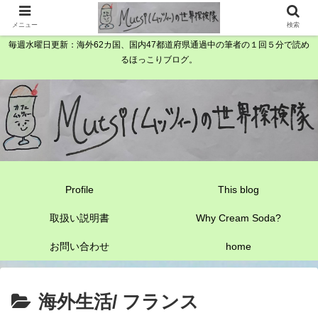
メニュー
検索
毎週水曜日更新：海外62カ国、国内47都道府県通過中の筆者の１回５分で読め
るほっこりブログ。
Profile
This blog
取扱い説明書
Why Cream Soda?
お問い合わせ
home
海外生活/ フランス