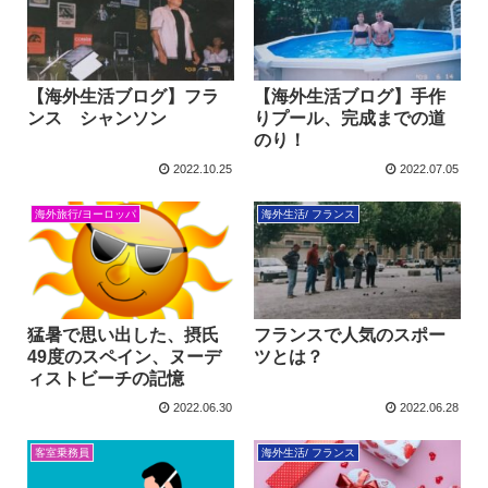
【海外生活ブログ】フラ
【海外生活ブログ】手作
ンス シャンソン
りプール、完成までの道
のり！
2022.10.25
2022.07.05
海外旅行/ヨーロッパ
海外生活/ フランス
猛暑で思い出した、摂氏
フランスで人気のスポー
49度のスペイン、ヌーデ
ツとは？
ィストビーチの記憶
2022.06.30
2022.06.28
客室乗務員
海外生活/ フランス