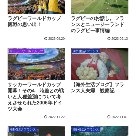
ラグビーワールドカップ
ラグビーのお話し。フラ
観戦の思い出！
ンスとニュージーランド
のラグビー事情編
2023.09.20
2023.09.13
サッカーワールドカップ
海外生活/ フランス
サッカーワールドカップ
【海外生活ブログ】フラ
開幕！その4 時差との戦
ンス人夫婦 観察記
いと人種差別について考
えさせられた2006年ドイ
ツ大会
2022.11.22
2022.11.01
海外生活/ フランス
海外生活/ フランス