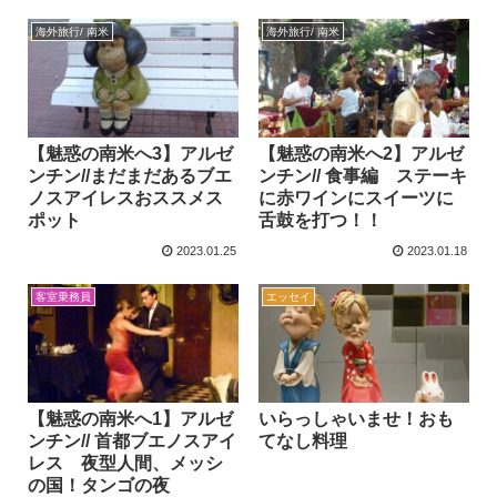
海外旅行/ 南米
海外旅行/ 南米
【魅惑の南米へ3】アルゼ
【魅惑の南米へ2】アルゼ
ンチン//まだまだあるブエ
ンチン// 食事編 ステーキ
ノスアイレスおススメス
に赤ワインにスイーツに
ポット
舌鼓を打つ！！
2023.01.25
2023.01.18
客室乗務員
エッセイ
【魅惑の南米へ1】アルゼ
いらっしゃいませ！おも
ンチン// 首都ブエノスアイ
てなし料理
レス 夜型人間、メッシ
の国！タンゴの夜