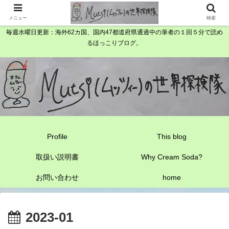
メニュー
検索
毎週水曜日更新：海外62カ国、国内47都道府県通過中の筆者の１回５分で読め
るほっこりブログ。
Profile
This blog
取扱い説明書
Why Cream Soda?
お問い合わせ
home
2023-01