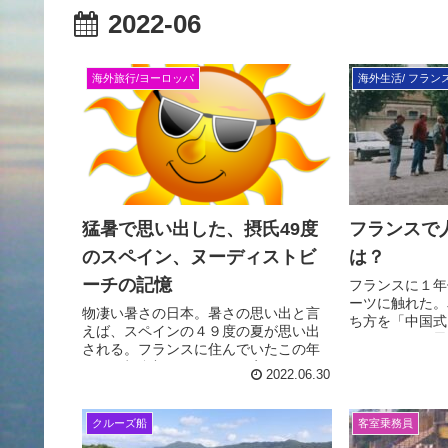
2022-06
海外旅行/ヨーロッパ
海外生活/ フラン
猛暑で思い出した、摂氏49度
フランスで
のスペイン、ヌーディストビ
は？
ーチの記憶
フランスに１年
ーツに触れた。
物凄い暑さの日本。暑さの思い出と言
ち方を「中国式
えば、スペインの４９度の夏が思い出
いなーなんて思
される。フランスに住んでいたこの年
ペタンクという
は、屋根裏部屋に住んで、家にいなが
か？公園に行っ
2022.06.30
ら日焼けサロン状態の経験をする！ヌ
たら、ペタンク
ーディストビーチの思い出も蘇ってき
たぞ！日本の皆様、熱中症にお気をつ
クルーズ船
客室乗務員
けください！I