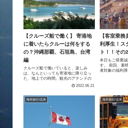
【クルーズ船で働く】 寄港地
【客室乗務
に着いたらクルーは何をする
利厚生！ス
の？沖縄那覇、石垣島、台湾
ト！！その2
編
本日もご搭乗誠
す。 前回、素
クルーズ船で働いていると、楽しみ
者対象の福利厚
は、なんといっても寄港地に降り立っ
ットの話しをし
た、地上での時間。観光のアテンドの
クインカウンタ
為、仕事としての地上の時間の時もあ
らったが、例外が
2022.06.21
れば、全て自由時間として過ごせると
きもある。揺れないでいられる、ひと
ときは、至福の時だ！
海外旅行/北米
海外旅行/北米