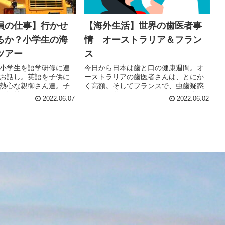
員の仕事】行かせ
【海外生活】世界の歯医者事
るか？小学生の海
情 オーストラリア＆フラン
ツアー
ス
小学生を語学研修に連
今日から日本は歯と口の健康週間。オ
お話し。英語を子供に
ーストラリアの歯医者さんは、とにか
熱心な親御さん達。子
く高額。そしてフランスで、虫歯疑惑
の海外経験で、ガチガ
に陥った私は、ホストマザーの迫真の
2022.06.07
2022.06.02
きのフライトから、現
演技で急遽歯医者にいくことになるの
で大変なことに！本日
だが、私まで演技をしなくてはならな
験お楽しみ！I
い状態に！！皆さんも歯を大事にね！