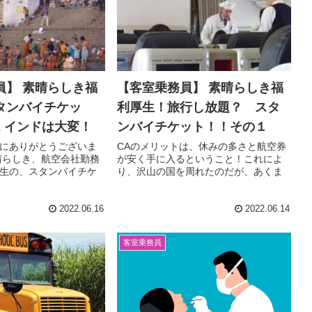
員】 素晴らしき福
【客室乗務員】 素晴らしき福
タンバイチケッ
利厚生！旅行し放題？ スタ
 インドは大変！
ンバイチケット！！その１
にありがとうございま
CAのメリットは、休みの多さと航空券
晴らしき、航空会社勤務
が安く手に入るということ！これによ
生の、スタンバイチケ
り、沢山の国を周れたのだが、あくま
た。 どこに国のチェッ
でもスタンバイベースのチケットなの
ーでも、親切にしても
で、搭乗ギリギリで空港を走り回
あった。 それは、...
る！！本日も３分の異国体験、お楽し
2022.06.16
2022.06.14
みー。
客室乗務員