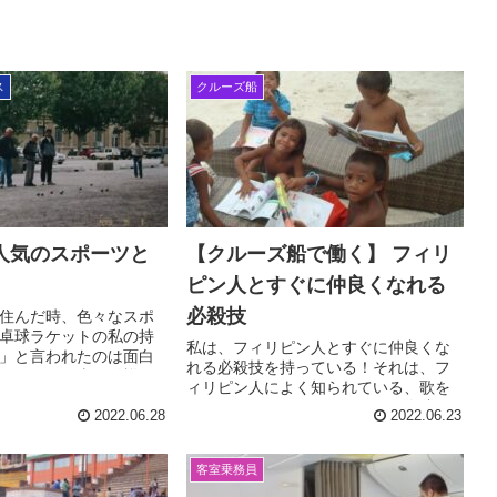
ス
クルーズ船
人気のスポーツと
【クルーズ船で働く】 フィリ
ピン人とすぐに仲良くなれる
必殺技
住んだ時、色々なスポ
卓球ラケットの私の持
私は、フィリピン人とすぐに仲良くな
」と言われたのは面白
れる必殺技を持っている！それは、フ
う。また、南仏発祥の
ィリピン人によく知られている、歌を
競技をご存知だろう
歌うことだ。明るいフィリピン人達だ
ておじさん達を見つけ
2022.06.28
2022.06.23
が、笑顔と共に、家族を支えようと頑
をしている可能性大！
張っている人達がたくさんいることを
学んだ 。
客室乗務員