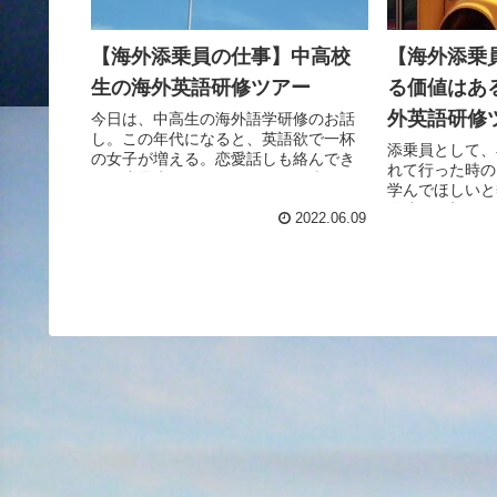
【海外添乗員の仕事】中高校
【海外添乗
生の海外英語研修ツアー
る価値はあ
外英語研修
今日は、中高生の海外語学研修のお話
し。この年代になると、英語欲で一杯
添乗員として、
の女子が増える。恋愛話しも絡んでき
れて行った時の
て、小学生ツアーとは明らかに違って
学んでほしいと
くるのが面白い！
供達は、初めて
2022.06.09
チに緊張し、行
地に到着するま
も３分の異国体