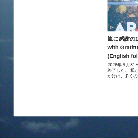
嵐に感謝の1日！
with Gratit
(English fo
2026年５月3
終了した。 私
かけは、多くの
が、ドラマ「花
松潤推しからだ
ーランドから帰
しようとして...