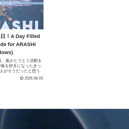
A Day Filled
ude for ARASHI
llows)
1日。嵐がとうとう活動を
が嵐を好きになったきっ
人がそうだったと思う
より男子」の道明寺の
2026.06.03
った。 私は、ニュージ
国して、日本で就職を