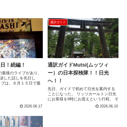
通訳ガイド
1日！続編！
通訳ガイドMutsi(ムッツィ
ー）の日本探検隊！！日光
の最後のライブがあり、
涙した話しを先日し
へ！！
ラブは、６月１５日で最
は、ライブの配信を何度
先日、ガイドで初めて日光を案内する
嵐のファンクラブでは、
ことになった。 リッツカールトン日光
スマスや誕生日など...
にお客様を9時にお迎えという行程。 そ
んなわけで、前泊で日光に入り、下見
2026.06.17
2026.06.10
をして、本番に備えることにした。 ガ
イドをしていた何よりも大事なのは、
下見。 ...