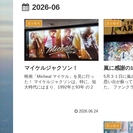
2026-06
エッセイ
エッセイ
マイケルジャクソン！
嵐に感謝の
映画「Micheal マイケル」を見に行っ
5月３１日に嵐
た！ マイケルジャクソンは、特に、短
思い出が蘇って
大時代にはまり、1992年と93年 の２
た。 ファンク
回、東京ドームのライブに行った。 そ
後。 それまで
のうち一回は、なんと年越しライブ！
でも見れる。 
マイケルと新年を迎えたのである...
お正月や、クリ
2026.06.24
エッセイ