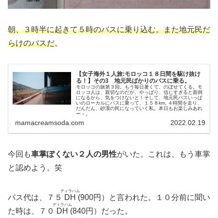
朝、３時半に起きて５時のバスに乗り込む。また地元民だ
らけのバスだ
。
【女子海外１人旅:モロッコ１８日間を駆け抜け
る！】その3 地元民ばかりのバスに乗る。
モロッコの旅第３回。もう毎日暑くて、のぼせてくる。モ
ロッコ人は、親切なのだが、やっぱり、信じすぎると面倒
になるから、気をつけないと！そして、地元民バスいっぱ
いのローカルにバスに乗って、１５８km, ４時間を走り、
だんだん、砂漠の民になっていく私。本日もお楽しみあれ
ー－。
mamacreamsoda.com
2022.02.19
今回も
車掌ぽくない２人の男性
がいた。これは、もう車掌
と認めよう。笑
ディラハム
バス代は、７５
DH
(900円）と言われた。１０分前に聞い
ディラハム
た時は、７０
DH
(840円）だった。