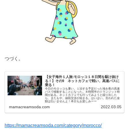
つづく。
【女子海外１人旅:モロッコ１８日間を駆け抜け
る！】その9 ネットカフェで戦い、高速バスに
乗る！
今日のモロッコも暑い。１泊する予定だった地を夜の高速
バスで移動することになった。８時間半のトランジット時
間がある。ネットカフェでも行ってみようと繰り出した
ら、またもや、値段交渉が始まる。はいはい。言われた金
額は払いませんよ！本日もお楽しみーー
mamacreamsoda.com
2022.03.05
https://mamacreamsoda.com/category/morocco/