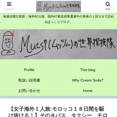
メニュー
検索
毎週水曜日更新：海外62カ国、国内47都道府県通過中の筆者の１回５分で読め
るほっこりブログ。
Profile
This blog
取扱い説明書
Why Cream Soda?
お問い合わせ
home
【女子海外１人旅:モロッコ１８日間を駆
け抜ける！】その８バス、タクシー モロ