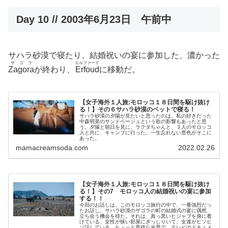
Day 10 // 2003年6月23日 午前中
サハラ砂漠で寝たり、結婚祝いの宴に参加した、濃かった
ザゴラ
エルファード
Zagora
が終わり、
Erfoud
に移動だ。
【女子海外１人旅:モロッコ１８日間を駆け抜け
る！】その６サハラ砂漠のベットで寝る！
サハラ砂漠の夕陽が見たいと思ったのは、私の好きだった
中森明菜のサンドベージュという歌の影響もあったと思
う。夕陽と朝日を見に、ラクダちゃんと、３人のモロッコ
人と共に、キャンプに行った。一生忘れない景色がそこに
あった。
mamacreamsoda.com
2022.02.26
【女子海外１人旅:モロッコ１８日間を駆け抜け
る！】その7 モロッコ人の結婚祝いの宴に参加
する！！
今回のお話しは、このモロッコ旅行の中で、一番強烈だっ
たお話し。サハラ砂漠のザゴラの町の結婚式の宴に偶然、
立ち会う機会を得た。それは、真っ黒いヒジャブを身に着
けている、女性が狭い部屋にぎっしりいて、女達がヒソヒ
ソ話している、ちょっと異様な光景で、テレビのドキュメ