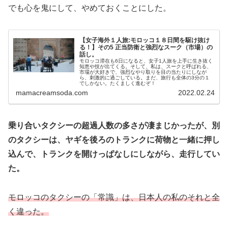
でも心を鬼にして、やめておくことにした。
【女子海外１人旅:モロッコ１８日間を駆け抜け
る！】その5 正当防衛と強烈なスーク（市場）の
話し。
モロッコ滞在も6日になると、女子1人旅を上手に生き抜く
知恵や技が出てくる。そして、私は、スークと呼ばれる、
市場が大好きで、強烈なやり取りを目の当たりにしなが
ら、刺激的に過ごしている。まだ、旅行も全体の3分の１
でしかない。たくましく進むぞ！
mamacreamsoda.com
2022.02.24
乗り合いタクシーの超過人数の多さが凄まじかったが、別
のタクシーは、ヤギを後ろのトランクに荷物と一緒に押し
込んで、トランクを開けっぱなしにしながら、走行してい
た。
モロッコのタクシーの「常識」は、日本
人の私のそれと全
く違った。