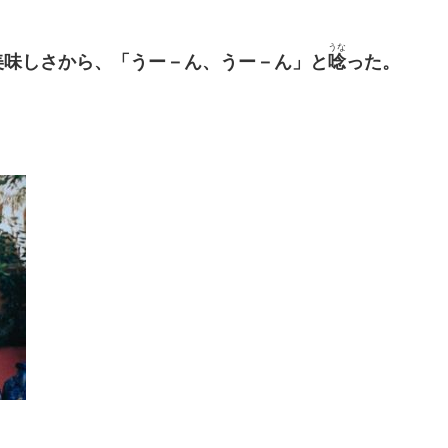
うな
美味しさから、「うー－ん、うー－ん」と
唸
った。