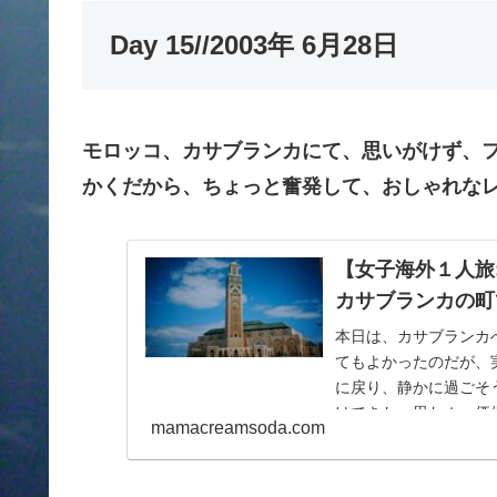
Day 15//2003年 6月28日
モロッコ、カサブランカにて、思いがけず、
かくだから、ちょっと奮発して、おしゃれな
【女子海外１人旅
カサブランカの町
本日は、カサブランカ
てもよかったのだが、
に戻り、静かに過ごそ
けてきた。思わぬ、価
mamacreamsoda.com