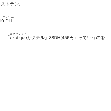
レストラン。
ディラハム
0
DH
エグゾテック
も、「
exotique
カクテル」38DH(456円）っていうのを