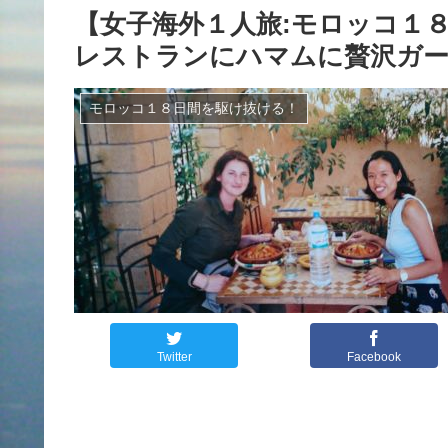
【女子海外１人旅:モロッコ１８
レストランにハマムに贅沢ガ
モロッコ１８日間を駆け抜ける！
Twitter
Facebook