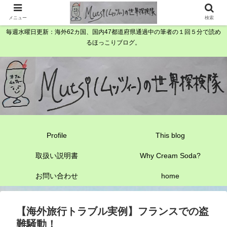
メニュー
検索
毎週水曜日更新：海外62カ国、国内47都道府県通過中の筆者の１回５分で読め
るほっこりブログ。
Profile
This blog
取扱い説明書
Why Cream Soda?
お問い合わせ
home
【海外旅行トラブル実例】フランスでの盗
難騒動！