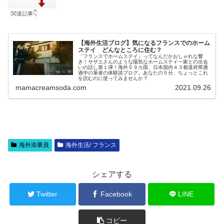
関連記事👇
【海外生活ブログ】気になるフランスでのホーム
ステイ どんなところに住む？
「フランスでホームステイ」ってなんだかおしゃれな響
き！サザエさんのような陽気なホームステイ一家との出会
いの話し第１弾！海外５９カ国、日本国内４３都道府県通
過中の筆者の体験談ブログ。あなたの５分、ちょっとこれ
を読むのに使ってみませんか？
mamacreamsoda.com
2021.09.26
海外添乗員
海外生活/ フランス
シェアする
Twitter
Facebook
LINE
コピー