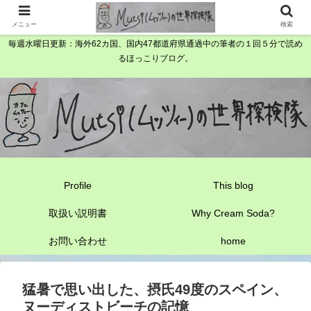
メニュー
検索
毎週水曜日更新：海外62カ国、国内47都道府県通過中の筆者の１回５分で読め
るほっこりブログ。
Profile
This blog
取扱い説明書
Why Cream Soda?
お問い合わせ
home
猛暑で思い出した、摂氏49度のスペイン、
ヌーディストビーチの記憶