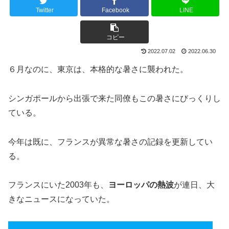
Twitter
Facebook
LINE
コピー
2022.07.02
2022.06.30
６月なのに、東京は、本格的な暑さに襲われた。
シンガポールから出張で来た同僚もこの暑さにびっくりし
ている。
今年は既に、フランスが異常な暑さの記録を更新してい
る。
フランスにいた2003年も、
ヨーロッパの熱波
が連日、大
きなニュースになっていた。