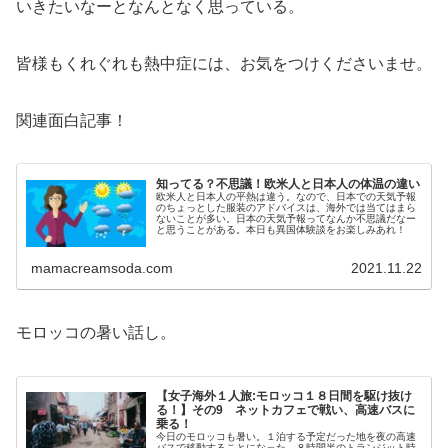
いきたいなーとなんとなく思っている。
皆様もくれぐれも熱中症には、お気をつけくださいませ。
関連面白記事！
知ってる？不思議！欧米人と日本人の体温の違い
欧米人と日本人の平熱は違う。なので、日本での天気予報
のちょっとした服装のアドバイスは、海外では当てはまら
ないことが多い。日本の天気予報ってなんか不思議だなー
と思うことがある。本日も異国体験談をお楽しみあれ！
mamacreamsoda.com
2021.11.22
モロッコの暑い話し。
【女子海外１人旅:モロッコ１８日間を駆け抜け
る！】その9 ネットカフェで戦い、高速バスに
乗る！
今日のモロッコも暑い。１泊する予定だった地を夜の高速
バスで移動することになった。８時間半のトランジット時