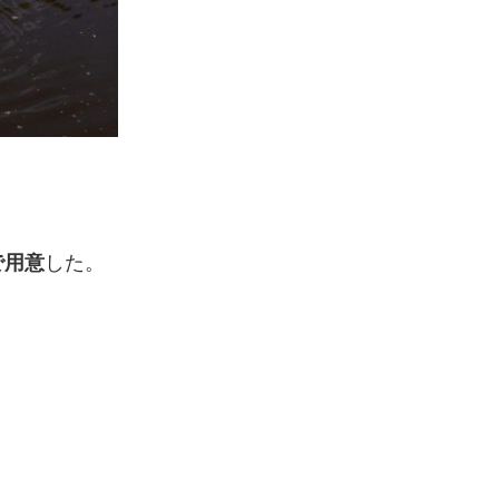
で用意
した。