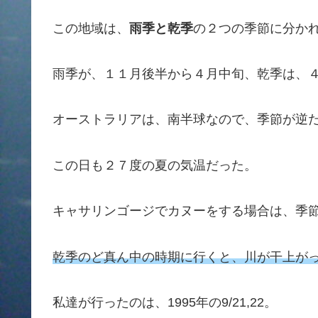
この地域は、
雨季と乾季
の２つの季節に分か
雨季が、１１月後半から４月中旬、乾季は、
オーストラリアは、南半球なので、季節が逆
この日も２７度の夏の気温だった。
キャサリンゴージでカヌーをする場合は、季
乾季のど真ん中の時期に行くと、川が干上が
私達が行ったのは、1995年の9/21,22。