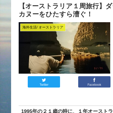
【オーストラリア１周旅行】ダ
カヌーをひたすら漕ぐ！
海外生活/ オーストラリア
Twitter
Facebook
1995年の２１歳の時に、１年オースト