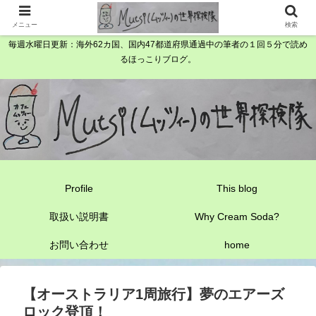
メニュー
検索
毎週水曜日更新：海外62カ国、国内47都道府県通過中の筆者の１回５分で読め
るほっこりブログ。
Profile
This blog
取扱い説明書
Why Cream Soda?
お問い合わせ
home
【オーストラリア1周旅行】夢のエアーズ
ロック登頂！