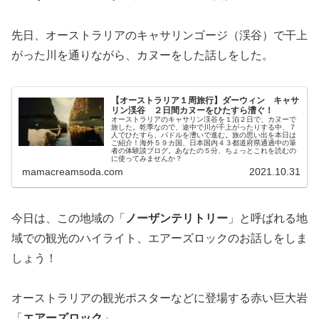
先日、オーストラリアのキャサリンゴージ（渓谷）で干上
がった川を通りながら、カヌーをした話しをした。
【オーストラリア１周旅行】ダーウィン キャサ
リン渓谷 ２日間カヌーをひたすら漕ぐ！
オーストラリアのキャサリン渓谷を１泊２日で、カヌーで
旅した。乾季なので、途中で川が干上がったりする中、７
人でひたすら、パドルを漕いで進む。旅の思い出を本日は
ご紹介！海外５９カ国、日本国内４３都道府県通過中の筆
者の体験談ブログ。あなたの５分、ちょっとこれを読むの
に使ってみませんか？
mamacreamsoda.com
2021.10.31
今日は、この地域の「
ノーザンテリトリー
」と呼ばれる地
域での観光のハイライト、エアーズロックのお話しをしま
しょう！
オーストラリアの観光ポスターなどに登場する赤い巨大岩
「
エアーズロック
」。