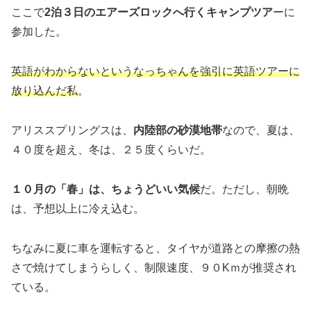
ここで
2泊３日のエアーズロックへ行くキャンプツア
ーに
参加した。
英語がわからないというなっちゃんを強引に英語ツアーに
放り込んだ私
。
アリススプリングスは、
内陸部の砂漠地帯
なので、夏は、
４０度を超え、冬は、２５度くらいだ。
１０月の「春」は、ちょうどいい気候
だ。ただし、朝晩
は、予想以上に冷え込む。
ちなみに夏に車を運転すると、タイヤが道路との摩擦の熱
さで焼けてしまうらしく、制限速度、９０Kｍが推奨され
ている。