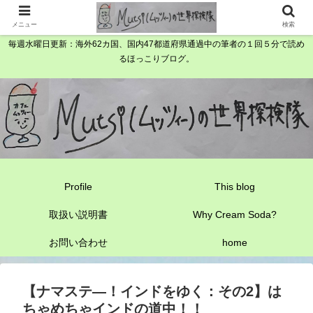
メニュー
検索
毎週水曜日更新：海外62カ国、国内47都道府県通過中の筆者の１回５分で読め
るほっこりブログ。
Profile
This blog
取扱い説明書
Why Cream Soda?
お問い合わせ
home
【ナマステ―！インドをゆく：その2】は
ちゃめちゃインドの道中！！