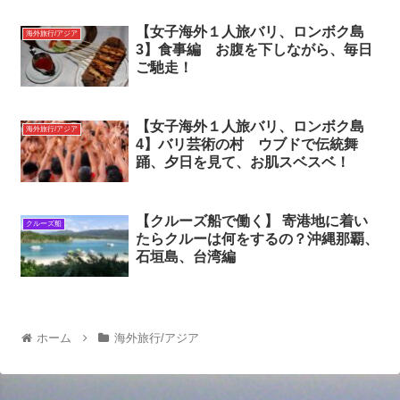
【女子海外１人旅バリ、ロンボク島
海外旅行/アジア
3】食事編 お腹を下しながら、毎日
ご馳走！
【女子海外１人旅バリ、ロンボク島
海外旅行/アジア
4】バリ芸術の村 ウブドで伝統舞
踊、夕日を見て、お肌スベスベ！
【クルーズ船で働く】 寄港地に着い
クルーズ船
たらクルーは何をするの？沖縄那覇、
石垣島、台湾編
ホーム
海外旅行/アジア