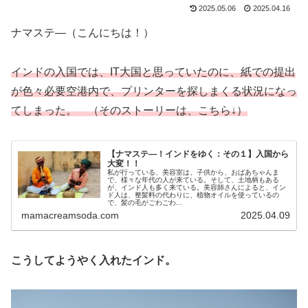
2025.05.06
2025.04.16
ナマステ―（こんにちは！）
インドの入国では、IT大国と思っていたのに、紙での提出
が色々必要空港内で、プリンターを探しまくる状況になっ
てしまった。 （そのストーリーは、こちら↓）
【ナマステ―！インドをゆく：その１】入国から
大変！！
私が行っている、美容室は、子供から、おばあちゃんま
で、様々な年代の人が来ている。そして、土地柄もある
が、インド人も多く来ている。美容師さんによると、イン
ド人は、整髪料の代わりに、植物オイルを使っているの
で、髪の毛がごわごわ...
mamacreamsoda.com
2025.04.09
こうしてようやく入れたインド。