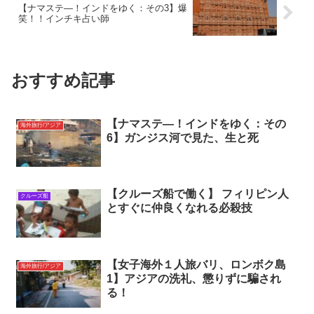
【ナマステ―！インドをゆく：その3】爆
笑！！インチキ占い師
おすすめ記事
【ナマステ―！インドをゆく：その
海外旅行/アジア
6】ガンジス河で見た、生と死
【クルーズ船で働く】 フィリピン人
クルーズ船
とすぐに仲良くなれる必殺技
【女子海外１人旅バリ、ロンボク島
海外旅行/アジア
1】アジアの洗礼、懲りずに騙され
る！