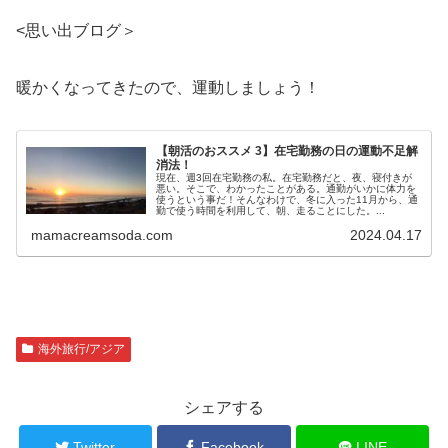
<思い出ブログ＞
暖かくなってきたので、運動しましょう！
【朝活のおススメ 3】在宅勤務の日の運動不足解
消法！
現在、週3回在宅勤務の私。在宅勤務だと、夜、寝付きが
悪い。そこで、わかったことがある。通勤がいかに体力を
使うという事だ！そんなわけで、冬に入った11月から、通
勤で使う時間を利用して、朝、走ることにした。...
mamacreamsoda.com
2024.04.17
海外旅行/アジア
シェアする
Twitter
Facebook
LINE