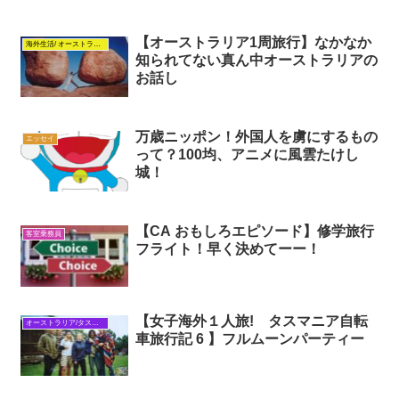
【オーストラリア1周旅行】なかなか
海外生活/ オーストラリア
知られてない真ん中オーストラリアの
お話し
万歳ニッポン！外国人を虜にするもの
エッセイ
って？100均、アニメに風雲たけし
城！
【CA おもしろエピソード】修学旅行
客室乗務員
フライト！早く決めてーー！
【女子海外１人旅! タスマニア自転
オーストラリア/タスマニア自転車旅行
車旅行記 6 】フルムーンパーティー