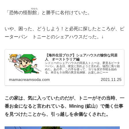
やかた
「恐怖の怪獣
館
」と勝手に名付けていた。
いや、困った、どうしよう！と必死に探したところが、ピ
ーターパン トニーとのシェアハウスだった。↓
【海外生活ブログ】シェアハウスの愉快な同居
人 オーストラリア編
シドニーのシェアハウスの同居人トニーは、夢見るピータ
ーパン。ある日、彼女に別れようと言われ、猛烈に焦り始
めた。あの手、この手を使って、ヨリを戻す作戦を始め
る。本日も５分間の異文化体験、お楽しみにーー
mamacreamsoda.com
2021.11.25
この家は、気に入っていたのだが、トニーがその当時、一
番お金になると言われている、Mining (鉱山）で働く仕事
を見つけたことから、引っ越しを余儀なくされた。