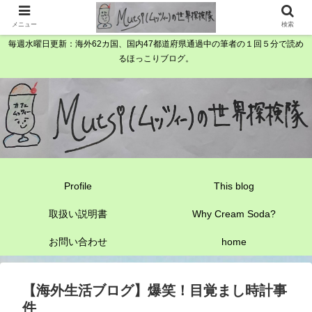
メニュー
検索
毎週水曜日更新：海外62カ国、国内47都道府県通過中の筆者の１回５分で読め
るほっこりブログ。
Profile
This blog
取扱い説明書
Why Cream Soda?
お問い合わせ
home
【海外生活ブログ】爆笑！目覚まし時計事
件