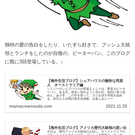
独特の愛の告白をしたり、いたずら好きで、ブッシュ大統
領とランチをしたのが自慢の、ピーターパン。このブログ
に既に3回登場している。↓
【海外生活ブログ】シェアハウスの愉快な同居
人 オーストラリア編
シドニーのシェアハウスの同居人トニーは、夢見るピータ
ーパン。ある日、彼女に別れようと言われ、猛烈に焦り始
めた。あの手、この手を使って、ヨリを戻す作戦を始め
る。本日も５分間の異文化体験、お楽しみにーー
mamacreamsoda.com
2021.11.25
【海外生活ブログ】アメリカ歴代大統領の思い出
今日は、歴代アメリカ大統領のお話し。オーストラリアの
フラットメイトのトニーが、ブッシュ大統領と「ランチ」