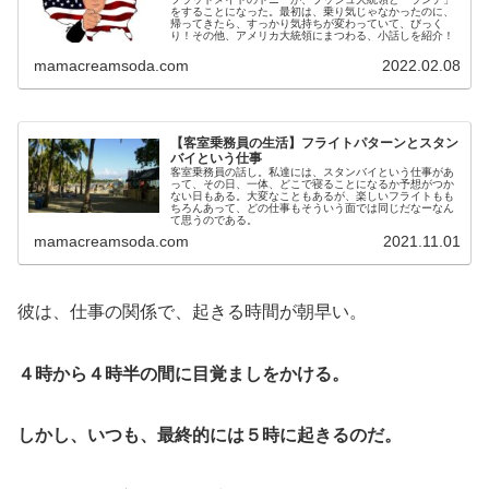
をすることになった。最初は、乗り気じゃなかったのに、
帰ってきたら、すっかり気持ちが変わっていて、びっく
り！その他、アメリカ大統領にまつわる、小話しを紹介！
mamacreamsoda.com
2022.02.08
【客室乗務員の生活】フライトパターンとスタン
バイという仕事
客室乗務員の話し。私達には、スタンバイという仕事があ
って、その日、一体、どこで寝ることになるか予想がつか
ない日もある。大変なこともあるが、楽しいフライトもも
ちろんあって、どの仕事もそういう面では同じだなーなん
て思うのである。
mamacreamsoda.com
2021.11.01
彼は、仕事の関係で、起きる時間が朝早い。
４時から４時半の間に目覚ましをかける。
しかし、いつも、最終的には５時に起きるのだ。