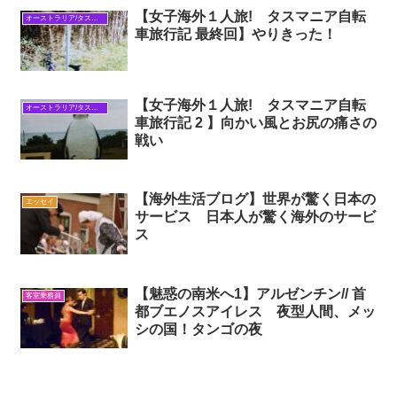
【女子海外１人旅! タスマニア自転
オーストラリア/タスマニア自転車旅行
車旅行記 最終回】やりきった！
【女子海外１人旅! タスマニア自転
オーストラリア/タスマニア自転車旅行
車旅行記 2 】向かい風とお尻の痛さの
戦い
【海外生活ブログ】世界が驚く日本の
エッセイ
サービス 日本人が驚く海外のサービ
ス
【魅惑の南米へ1】アルゼンチン// 首
客室乗務員
都ブエノスアイレス 夜型人間、メッ
シの国！タンゴの夜