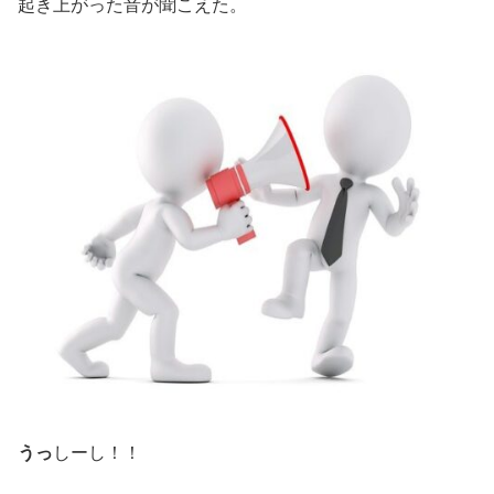
起き上がった音が聞こえた。
うっ
しーし！！