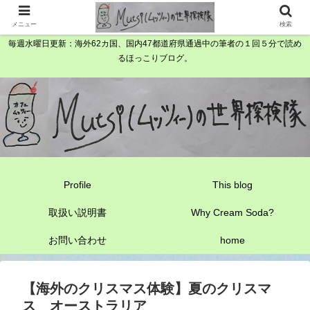
メニュー
検索
毎週水曜日更新：海外62カ国、国内47都道府県通過中の筆者の１回５分で読め
るほっこりブログ。
Profile
This blog
取扱い説明書
Why Cream Soda?
お問い合わせ
home
【海外のクリスマス体験】夏のクリスマ
ス オーストラリア