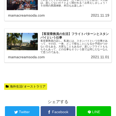
は、寂しくないの？とよく聞かれる！お答えしましょう！
５分間の異国体験、本日もお楽しみ！
mamacreamsoda.com
2021.11.19
【客室乗務員の生活】フライトパターンとスタン
バイという仕事
客室乗務員の話し。私達には、スタンバイという仕事があ
って、その日、一体、どこで寝ることになるか予想がつか
ない日もある。大変なこともあるが、楽しいフライトもも
ちろんあって、どの仕事もそういう面では同じだなーなん
て思うのである。
mamacreamsoda.com
2021.11.01
海外生活/ オーストラリア
シェアする
Twitter
Facebook
LINE