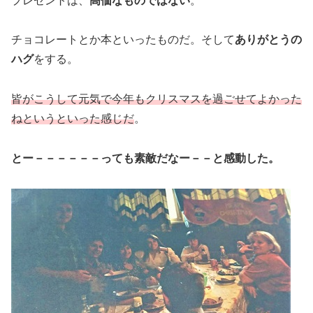
プレゼントは、
高価なものではない
。
チョコレートとか本といったものだ。そして
ありがとうの
ハグ
をする。
皆がこうして元気で今年もクリスマスを過ごせてよかった
ねというといった感じだ
。
とー－－－－－－っても素敵だなー－－と感動した。