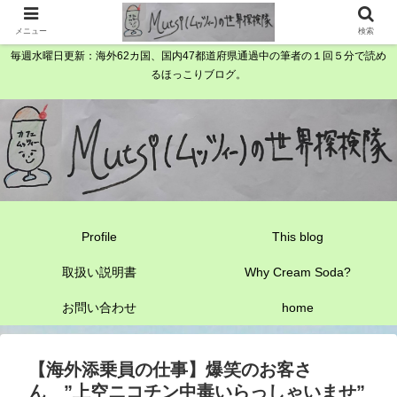
メニュー
検索
毎週水曜日更新：海外62カ国、国内47都道府県通過中の筆者の１回５分で読め
るほっこりブログ。
Profile
This blog
取扱い説明書
Why Cream Soda?
お問い合わせ
home
【海外添乗員の仕事】爆笑のお客さ
ん ”上空ニコチン中毒いらっしゃいませ”