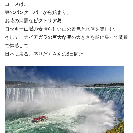
コースは、
東の
バンクーバー
から始まり、
お花の綺麗な
ビクトリア島
、
ロッキー山脈
の素晴らしい山の景色と氷河を楽しむ。
そして、
ナイアガラの巨大な滝
の大きさを船に乗って間近
で体感して
日本に戻る、盛りだくさんの8日間だ。