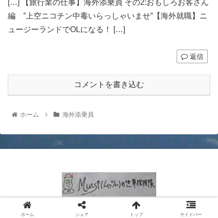
[…] 【旅行業の仕事】海外添乗員 その2:おもしろお客さん
編 ”上空ニコチン中毒いらっしゃいませ”【海外就職】ニ
ュージーランドでOLになる！ […]
返信
コメントを書き込む
ホーム
海外添乗員
© 2021 Mutsi (ムッツィー）の世界探検隊.
ホーム
シェア
トップ
サイドバー