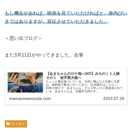
もし機会があれば、映画を見ていただければと、身内びい
きではありますが、宣伝させていただきました。
＜思い出ブログ＞
また3月11日がやってきました。合掌
【あまちゃんのロケ地へGO!】みちのく１人旅
その１ 岩手県大槌へ
ちょっと最近旅づいている。九州に飛んだ２日後に今度
は、新幹線で東北に行ってきた。(九州旅行はこちら↓）
NHKの朝ドラ「あまちゃん」が１０年ぶりに再放送されて
いる。あまちゃんは、宮藤官九郎がオ...
mamacreamsoda.com
2023.07.26
エッセイ