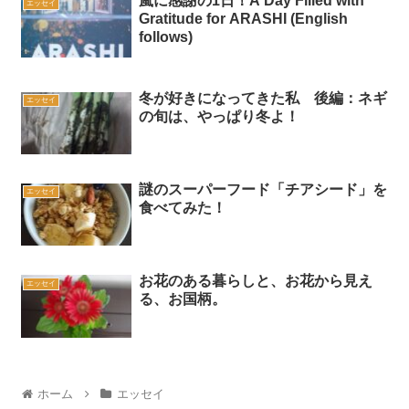
嵐に感謝の1日！A Day Filled with
エッセイ
Gratitude for ARASHI (English
follows)
冬が好きになってきた私 後編：ネギ
エッセイ
の旬は、やっぱり冬よ！
謎のスーパーフード「チアシード」を
エッセイ
食べてみた！
お花のある暮らしと、お花から見え
エッセイ
る、お国柄。
ホーム
エッセイ