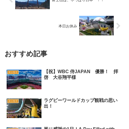
本日お休み
おすすめ記事
【祝】WBC 侍JAPAN 優勝！ 拝
エッセイ
啓 大谷翔平様
ラグビーワールドカップ観戦の思い
エッセイ
出！