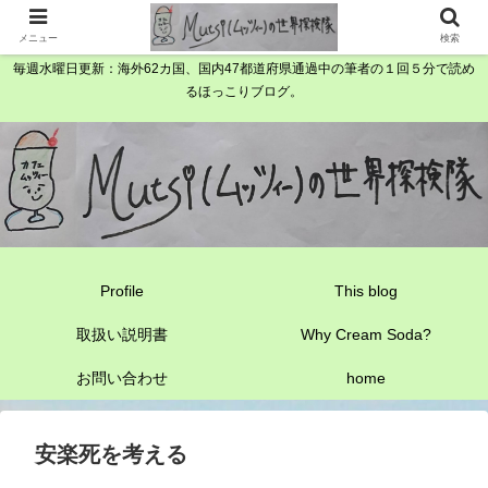
メニュー
検索
毎週水曜日更新：海外62カ国、国内47都道府県通過中の筆者の１回５分で読め
るほっこりブログ。
Profile
This blog
取扱い説明書
Why Cream Soda?
お問い合わせ
home
安楽死を考える