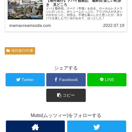
【海外旅行】ドバイ観察記 最終回 楽しい町歩
き 見どころ
ドバイ最終回。スーク（市場）を歩き、ローカルレストラ
ンに行ったら、ボリュームたっぷり。アラブの人が大きい
のがわかった。女性は、不便な暮らしかと思ったが、水タ
バコを楽しんでいるのをみて、ほっとした！
mamacreamsoda.com
2022.07.19
海外旅行/中東
シェアする
Twitter
Facebook
LINE
コピー
Mutsi(ムッツィー)をフォローする