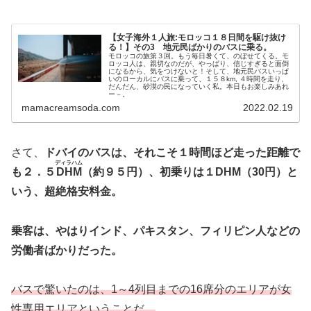
【女子海外１人旅:モロッコ１８日間を駆け抜け
る！】その3 地元民ばかりのバスに乗る。
モロッコの旅第３回。もう毎日暑くて、のぼせてくる。モ
ロッコ人は、親切なのだが、やっぱり、信じすぎると面倒
になるから、気をつけないと！そして、地元民バスいっぱ
いのローカルにバスに乗って、１５８km, ４時間を走り、
だんだん、砂漠の民になっていく私。本日もお楽しみあれ
ー－。
mamacreamsoda.com
2022.02.19
さて、
ドバイのバスは、それこそ１時間ほど走った距離で
ディラハム
も２．５
DHM
（約９５円）、初乗りは１DHM（30円）と
いう、超絶格安料金。
乗客は、やはりインド、パキスタン、フィリピン人などの
労働者ばかりだった。
バスで驚いたのは、1～4列目までの16席分のエリアが女
性専用エリアということだ。