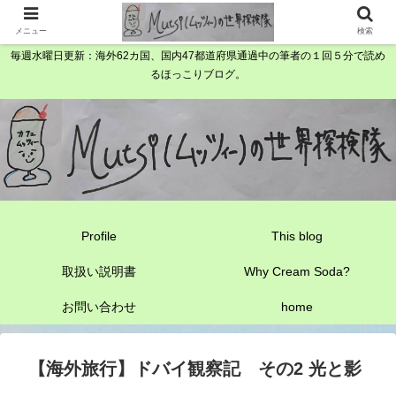
メニュー
検索
毎週水曜日更新：海外62カ国、国内47都道府県通過中の筆者の１回５分で読め
るほっこりブログ。
Profile
This blog
取扱い説明書
Why Cream Soda?
お問い合わせ
home
【海外旅行】ドバイ観察記 その2 光と影