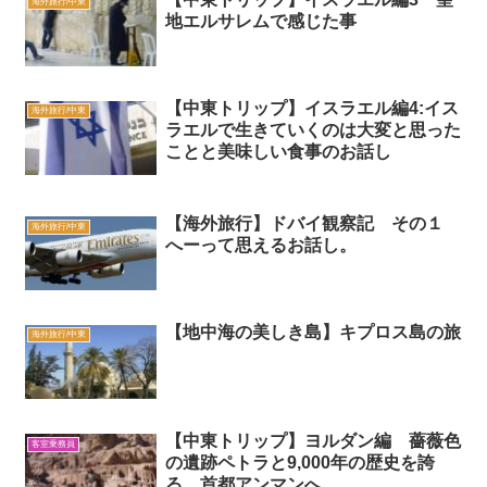
海外旅行/中東
地エルサレムで感じた事
【中東トリップ】イスラエル編4:イス
海外旅行/中東
ラエルで生きていくのは大変と思った
ことと美味しい食事のお話し
【海外旅行】ドバイ観察記 その１
海外旅行/中東
へーって思えるお話し。
【地中海の美しき島】キプロス島の旅
海外旅行/中東
【中東トリップ】ヨルダン編 薔薇色
客室乗務員
の遺跡ペトラと9,000年の歴史を誇
る 首都アンマンへ