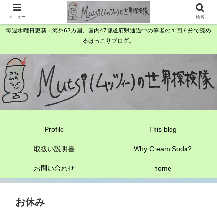
メニュー
検索
毎週水曜日更新：海外62カ国、国内47都道府県通過中の筆者の１回５分で読め
るほっこりブログ。
Profile
This blog
取扱い説明書
Why Cream Soda?
お問い合わせ
home
お休み