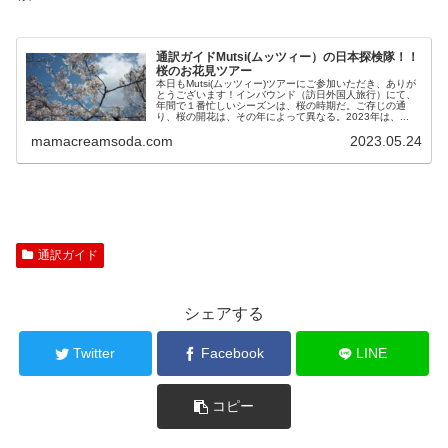
通訳ガイドMutsi(ムッツィー）の日本探検隊！！
桜のお花見ツアー
本日もMutsi(ムッツィー)ツアーにご参加いただき、ありが
とうございます！インバウンド（訪日外国人旅行）にて、
年間で１番忙しいシーズンは、桜の時期だ。ご存じの通
り、桜の開花は、その年によって異なる。2023年は、...
mamacreamsoda.com
2023.05.24
通訳ガイド
シェアする
Twitter
Facebook
LINE
コピー