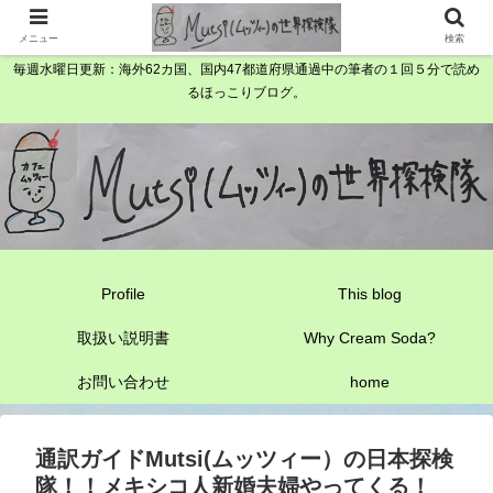
メニュー
検索
毎週水曜日更新：海外62カ国、国内47都道府県通過中の筆者の１回５分で読め
るほっこりブログ。
Profile
This blog
取扱い説明書
Why Cream Soda?
お問い合わせ
home
通訳ガイドMutsi(ムッツィー）の日本探検
隊！！メキシコ人新婚夫婦やってくる！